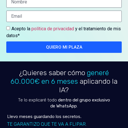
Acepto la
política de privacidad
y el tratamiento de mis
datos*
QUIERO MI PLAZA
¿Quieres saber cómo
generé
60.000€ en 6 meses
aplicando la
IA?
Te lo explicaré todo
dentro del grupo exclusivo
de WhatsApp
.
Llevo meses guardando los secretos.
TE GARANTIZO QUE TE VA A FLIPAR.