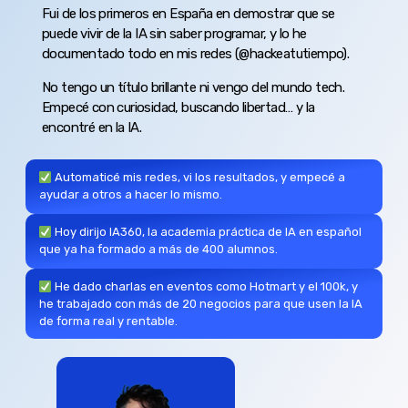
Fui de los primeros en España en demostrar que se
puede vivir de la IA sin saber programar, y lo he
documentado todo en mis redes (@hackeatutiempo).
No tengo un título brillante ni vengo del mundo tech.
Empecé con curiosidad, buscando libertad… y la
encontré en la IA.
Automaticé mis redes, vi los resultados, y empecé a
ayudar a otros a hacer lo mismo.
Hoy dirijo IA360, la academia práctica de IA en español
que ya ha formado a más de 400 alumnos.
He dado charlas en eventos como Hotmart y el 100k, y
he trabajado con más de 20 negocios para que usen la IA
de forma real y rentable.