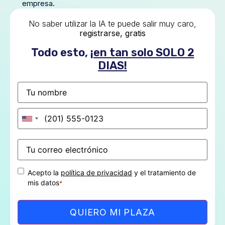
empresa.
No saber utilizar la IA te puede salir muy caro,
registrarse, gratis
Todo esto,
¡en tan solo SOLO 2
DIAS!
Nombre
Teléfono
*
Correo
*
electrónico
Consentimiento
*
Acepto la
política de privacidad
y el tratamiento de
mis datos
*