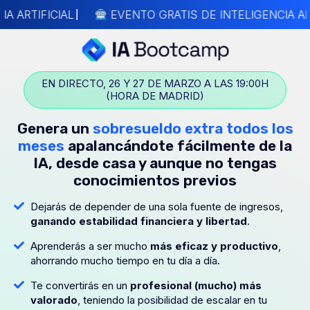
A ARTIFICIAL
EVENTO GRATIS DE INTELIGENCIA ART
EN DIRECTO, 26 Y 27 DE MARZO A LAS 19:00H
(HORA DE MADRID)
Genera un
sobresueldo extra todos los
meses
apalancándote fácilmente de la
IA, desde casa y aunque no tengas
conocimientos previos
Dejarás de depender de una sola fuente de ingresos,
ganando estabilidad financiera y libertad
.
Aprenderás a ser mucho
más eficaz y productivo
,
ahorrando mucho tiempo en tu día a día.
Te convertirás en un
profesional (mucho) más
valorado
, teniendo la posibilidad de escalar en tu