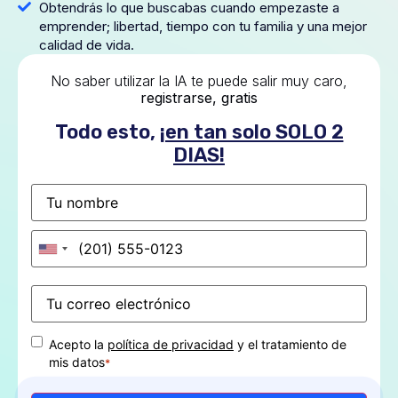
Obtendrás lo que buscabas cuando empezaste a
emprender; libertad, tiempo con tu familia y una mejor
calidad de vida.
No saber utilizar la IA te puede salir muy caro,
registrarse, gratis
Todo esto,
¡en tan solo SOLO 2
DIAS!
Nombre
Teléfono
*
Correo
*
electrónico
Consentimiento
*
Acepto la
política de privacidad
y el tratamiento de
mis datos
*