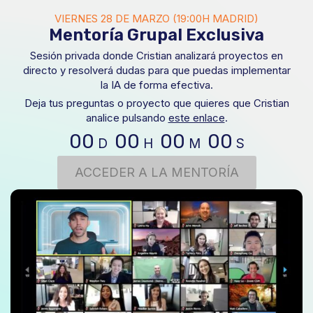
VIERNES 28 DE MARZO (19:00H MADRID)
Mentoría Grupal Exclusiva
Sesión privada donde Cristian analizará proyectos en
directo y resolverá dudas para que puedas implementar
la IA de forma efectiva.
Deja tus preguntas o proyecto que quieres que Cristian
analice pulsando
este enlace
.
00
00
00
00
D
H
M
S
ACCEDER A LA MENTORÍA